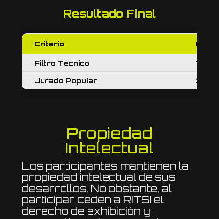
Resultado Final
Criterio
Peso
Filtro Técnico
70%
Jurado Popular
30%
Propiedad
Intelectual
Los participantes mantienen la
propiedad intelectual de sus
desarrollos. No obstante, al
participar ceden a RITSI el
derecho de exhibición y