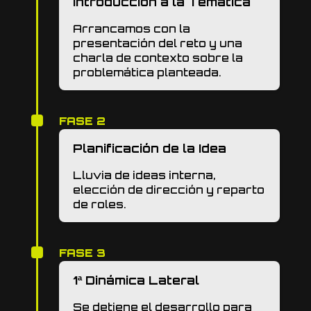
Introducción a la Temática
Arrancamos con la
presentación del reto y una
charla de contexto sobre la
problemática planteada.
FASE 2
Planificación de la Idea
Lluvia de ideas interna,
elección de dirección y reparto
de roles.
FASE 3
1ª Dinámica Lateral
Se detiene el desarrollo para