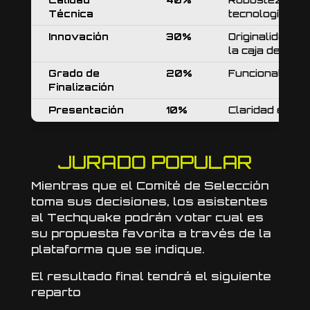
Técnica
tecnologías.
Innovación
30%
Originalidad d
la caja de ver
Grado de
20%
Funcionalidad 
Finalización
Presentación
10%
Claridad en la 
JURADO POPULAR
Mientras que el Comité de Selección
toma sus decisiones, los asistentes
al Techquake podrán votar cual es
su propuesta favorita a través de la
plataforma que se indique.
El resultado final tendrá el siguiente
reparto