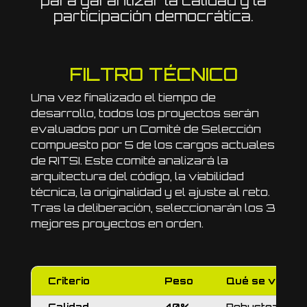
para garantizar la calidad y la
participación democrática.
FILTRO TÉCNICO
Una vez finalizado el tiempo de
desarrollo, todos los proyectos serán
evaluados por un Comité de Selección
compuesto por 5 de los cargos actuales
de RITSI. Este comité analizará la
arquitectura del código, la viabilidad
técnica, la originalidad y el ajuste al reto.
Tras la deliberación, seleccionarán los 3
mejores proyectos en orden.
Criterio
Peso
Qué se valora
Calidad
40%
Robustez, esca