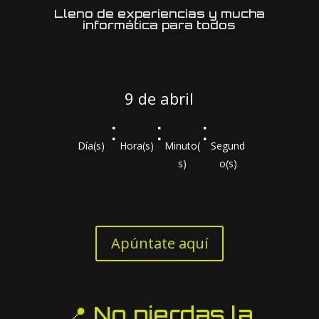
Lleno de experiencias y mucha
informática para todos
9 de abril
:
:
:
Día(s)
Hora(s)
Minuto(
Segund
s)
o(s)
Apúntate aquí
📍 No pierdas la